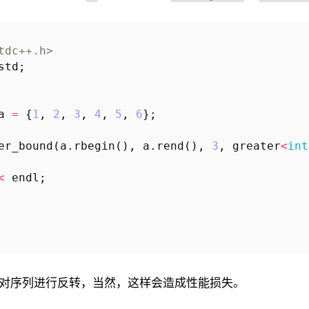
tdc++.h>
std
;
a
=
{
1
,
2
,
3
,
4
,
5
,
6
};
er_bound
(
a
.
rbegin
(),
a
.
rend
(),
3
,
greater
<
int
<
endl
;
对序列进行反转，当然，这样会造成性能损失。