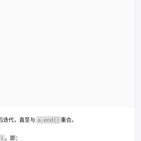
后迭代，直至与
重合。
a.end()
。即：
()