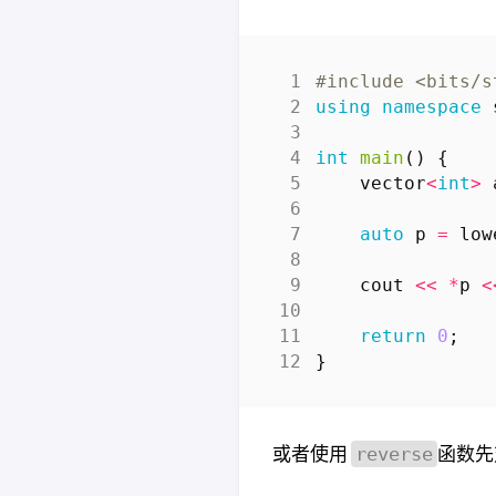
#include
<bits/s
using
namespace
int
main
()
{
vector
<
int
>
auto
p
=
low
cout
<<
*
p
<
return
0
;
}
或者使用
函数先
reverse