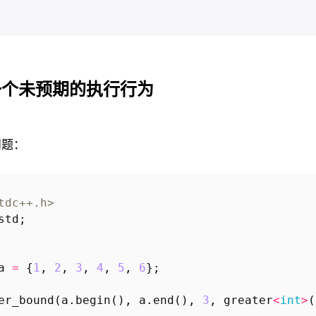
()的一个未预期的执行行为
问题：
tdc++.h>
std
;
a
=
{
1
,
2
,
3
,
4
,
5
,
6
};
er_bound
(
a
.
begin
(),
a
.
end
(),
3
,
greater
<
int
>
(