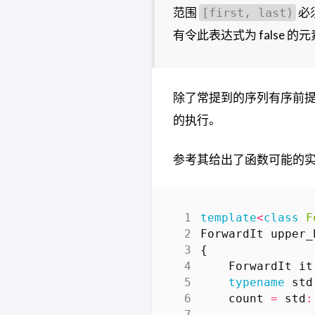
范围
必须
[first, last)
有令此表达式为 false
除了常提到的序列有序前
的执行。
参考其给出了函数可能的
template
<
class
F
ForwardIt
upper_
{
ForwardIt
it
typename
std
count
=
std
: