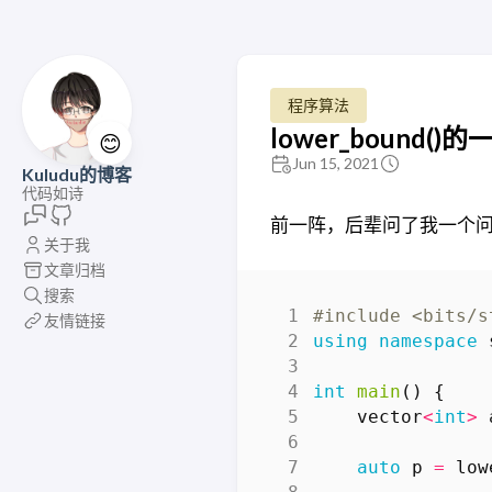
程序算法
lower_bound
😊
Jun 15, 2021
Kuludu的博客
代码如诗
前一阵，后辈问了我一个
关于我
文章归档
搜索
#include
<bits/s
友情链接
using
namespace
int
main
()
{
vector
<
int
>
auto
p
=
low