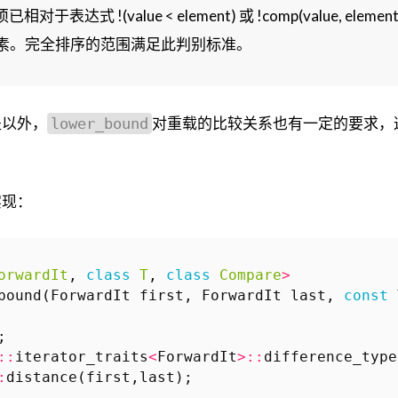
已相对于表达式 !(value < element) 或 !comp(value,
 的元素。完全排序的范围满足此判别标准。
提以外，
对重载的比较关系也有一定的要求，
lower_bound
实现：
orwardIt
,
class
T
,
class
Compare
>
bound
(
ForwardIt
first
,
ForwardIt
last
,
const
;
::
iterator_traits
<
ForwardIt
>::
difference_type
:
distance
(
first
,
last
);