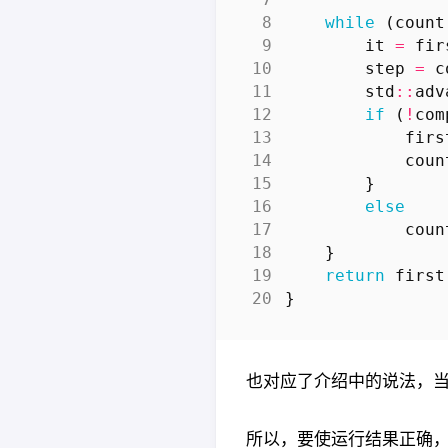
while
(
count
it
=
fir
step
=
c
std
::
adv
if
(
!
com
firs
coun
}
else
coun
}
return
first
}
也对应了介绍中的说法，
所以，要使运行结果正确