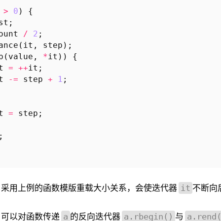
>
0
)
{
st
;
ount
/
2
;
ance
(
it
,
step
);
p
(
value
,
*
it
))
{
t
=
++
it
;
t
-=
step
+
1
;
t
=
step
;
;
当采用上例的函数模版重载大小关系，会使迭代器
不断向
it
，可以对函数传递
的反向迭代器
与
a
a.rbegin()
a.rend