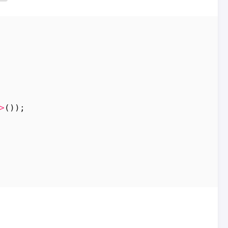
>
());