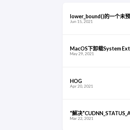
lower_bound()的一
Jun 15, 2021
MacOS下卸载System Exte
May 29, 2021
HOG
Apr 20, 2021
“解决”CUDNN_STATUS_A
Mar 22, 2021